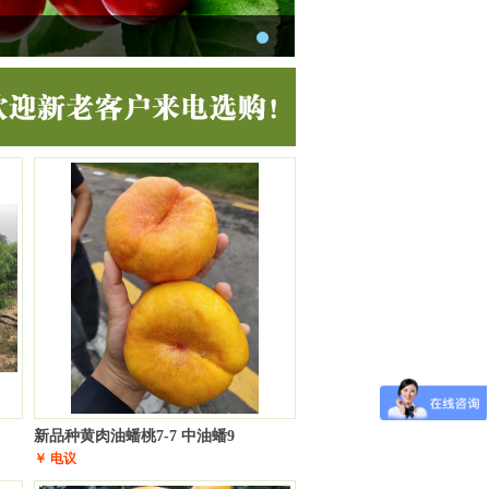
新品种黄肉油蟠桃7-7 中油蟠9
￥ 电议