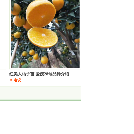
红美人桔子苗 爱媛28号品种介绍
￥ 电议