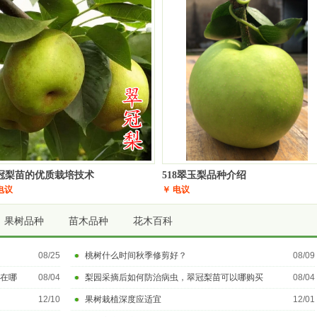
冠梨苗的优质栽培技术
518翠玉梨品种介绍
电议
￥ 电议
果树品种
苗木品种
花木百科
08/25
桃树什么时间秋季修剪好？
08/09
在哪
08/04
梨园采摘后如何防治病虫，翠冠梨苗可以哪购买
08/04
12/10
果树栽植深度应适宜
12/01