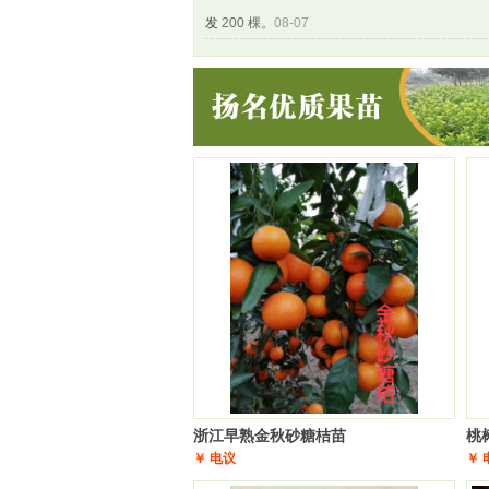
发
200 棵。
08-07
金华市 水先生
浙江基地直销批发 湖景蜜露桃苗
宁波奉化水蜜桃苗
200 棵。
08-07
舟山市 秦先生
浙江 扬名果苗之樱桃果苗-葛家坞
果树苗木批发
200 棵。
08-07
周口市 凤先生
盆栽果树苗金桔苗橘子树苗砂糖桔
桔子苗无籽蜜橘子当年结果苗
200 棵。
08-07
巢湖市 杨先生
浙江高糖度中熟锦绣黄桃苗新品种
果树苗 扬名果苗果树苗木批发
300 棵。
08-07
驻马店市 水先生
浙江高糖度中熟锦绣黄桃苗新品
种果树苗 扬名果苗果树苗木批发
200 棵。
08-07
黄山市 赵先生
浙江基地直销批发 大分早生苗 大
分一号桔苗 特早熟大分1号橘树苗
200 棵。
08-0
芜湖市 孙先生
浙江【超低价出售】518翠玉果树
浙江早熟金秋砂糖桔苗
桃
￥ 电议
苗果树苗木批发
200 棵。
08-07
￥ 