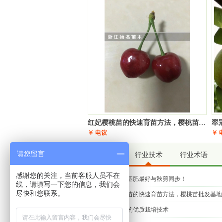
南京市 王先生
浙江高糖度中熟锦绣黄桃苗新品种
果树苗 扬名果苗果树苗木批发
200 棵。
08-07
盐城市 钱先生
浙江基地直销批发 湖景蜜露桃苗
宁波奉化水蜜桃苗
200 棵。
08-07
阜阳市 马先生
金华【超低价出售】82翠冠梨苗果
树苗果树苗木批发
300 棵。
08-07
三门峡市 谢先生
樱桃苗- 黑珍珠果苗果树苗木批
发
200 棵。
08-07
无锡市 窦先生
盆栽果树苗金桔苗橘子树苗砂糖桔
红妃樱桃苗的快速育苗方法，樱桃苗批发基地在哪
翠
桔子苗无籽蜜橘子当年结果苗
300 棵。
08-07
￥ 电议
￥ 
滁州市 吴先生
盆栽果树苗金桔苗橘子树苗砂糖桔
请您留言
行业技术
行业术语
桔子苗无籽蜜橘子当年结果苗
200 棵。
08-07
蚌埠市 昌先生
浙江果树苗绍兴嵊州特产超好吃李
感谢您的关注，当前客服人员不在
桃树秋施基肥最好与秋剪同步！
线，请填写一下您的信息，我们会
（桃形李）果树苗木批发
200 棵。
08-07
尽快和您联系。
红妃樱桃苗的快速育苗方法，樱桃苗批发基地
安庆市 周先生
浙江高糖度中熟锦绣黄桃苗新品种
翠冠梨苗的优质栽培技术
果树苗 扬名果苗果树苗木批发
300 棵。
08-07