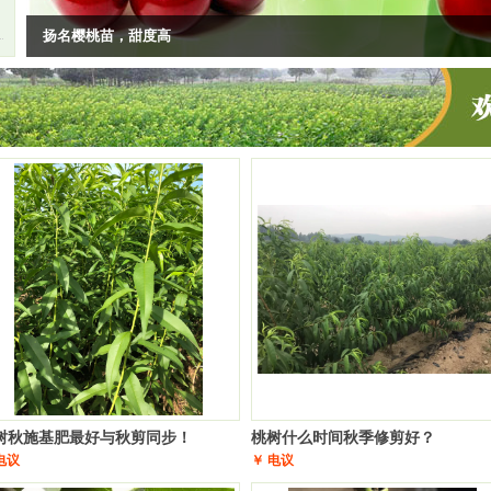
扬名樱桃苗，甜度高
7
树秋施基肥最好与秋剪同步！
桃树什么时间秋季修剪好？
电议
￥ 电议