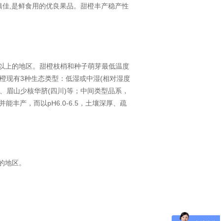
,
俱佳
是鲜食用的优良果品。甜橙丰产稳产性
以上的地区。甜橙枝梢和种子萌芽最低温度
3
(
橙现有
种生态类型：低湿或中湿
相对湿度
眉山
少核华脐
(
)
、
四川
等；中间类型品系，
pH6.0-6.5
并能丰产，而以
，土壤深厚、疏
的地区。