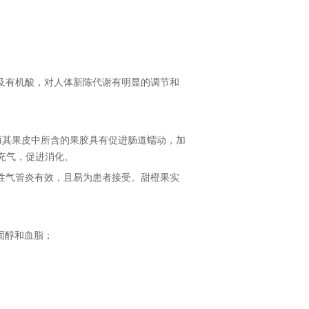
及有机酸，对人体新陈代谢有明显的调节和
而其果皮中所含的果胶具有促进肠道蠕动，加
充气，促进消化。
性气管炎有效，且易为患者接受。甜橙果实
固醇
和血脂；