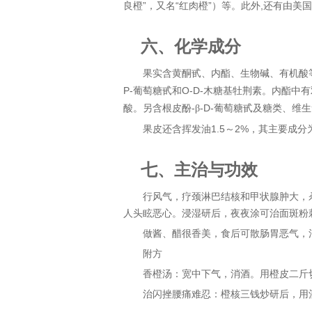
良橙”，又名“红肉橙”）等。此外
,
还有由美国
六、
化学成分
果实含黄酮甙、内酯、
生物碱
、有机酸
P-
O-D-
葡萄糖甙和
木糖基牡荆素。内酯中有
-
-D-
酸。另含根皮酚
β
葡萄糖甙及糖类、维生
果皮还含挥发油
1.5
2%
～
，其主要成分
七、
主治与功效
行风气，疗颈淋巴结核和
甲状腺
肿大，
人头眩恶心。浸湿研后，夜夜涂可治面斑粉
做酱、醋很香美，食后可散肠胃恶气，
附方
香橙汤：宽中下气，消酒。用橙皮二斤
治闪挫腰痛难忍：橙核三钱炒研后，用