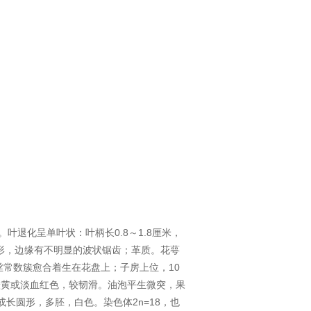
0.8
1.8
。叶退化呈单叶状：叶柄长
～
厘米，
形，边缘有不明显的波状锯齿；革质。花萼
10
丝常数簇愈合着生在花盘上；子房上位，
橙黄或淡血红色，较韧滑。油泡平生微突，果
染色体
2n=18
或长圆形，多胚，白色。
，也