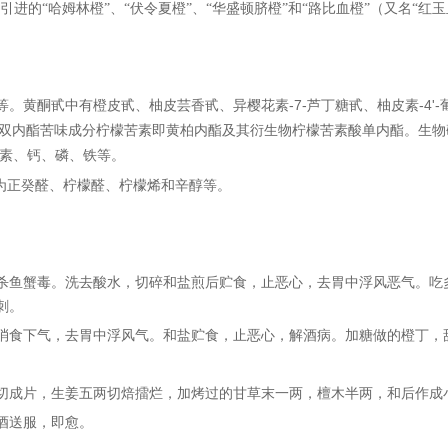
引进的“哈姆林橙”、“伏令夏橙”、“华盛顿脐橙”和“路比血橙”（又名“红玉
等。黄酮甙中有橙皮甙、柚皮芸香甙、异樱花素
-7-
-4'-
芦丁糖甙、柚皮素
双内酯苦味成分柠檬苦素即黄柏内酯及其衍生物柠檬苦素酸单内酯。生物
钙
、
磷
、
铁
等。
素、
柠檬醛
、
柠檬烯
和
辛醇
等。
为正癸醛、
杀鱼蟹毒。洗去酸水，切碎和盐煎后贮食，止恶心，去胃中浮风恶气。吃
刺。
消食下气，去胃中浮风气。和盐贮食，止恶心，解酒病。加糖做的橙丁，
切成片，生姜五两切焙擂烂，加烤过的甘草末一两，檀木半两，和后作成
酒送服，即愈。