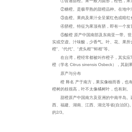
①普通甜橙。果一般为圆形，橙色，果
②糖橙。是极早熟的甜橙品种。在
地中
③
血橙
。果肉及果汁全呈紫红色或暗红
④
脐橙
。特征为果顶有脐，即有一个发
⑤酸橙 原产中国南部及
东南亚
一带。
世
实或空虚。汁味酸，少香气。叶、花、果所
橙”、“代代”、“虎头柑”“蚌柑”等。
在
台湾
，橙经常都被叫作橙子，其实应
橙（学名
Citrus sinensis Osbeck
），其副
原产与分布
橙 释名 产于南方，果实像柚而香，
橙树的枝很高，叶不太像橘树叶，也有刺。
甜橙原产
中国
南方及亚洲的
中南半岛
。
西
、
福建
、
湖南
、
江西
、
湖北
等省
(
)
自治区
的
2/3
。