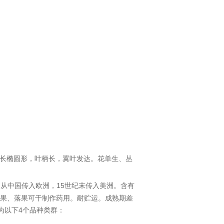
长椭圆形，叶柄长，翼叶发达。花单生、丛
欧洲
，
15
美洲
。含有
期从中国传入
世纪末传入
果、落果可干制作药用。耐贮运。成熟期差
为以下
4
个品种类群：