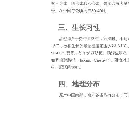
有三倍体、四倍体和六倍体。果实含有大量
30-40
强，在中国每公顷约产
吨。
三、
生长习性
甜橙原产于
热带
亚热带
，宜温暖、不耐
13
23-31
℃，枝梢生长的最适温度范围为
℃
50-60%)
华盛顿
脐橙、
汤姆生
脐橙
品系，如
Taxas
Caeter
如罗伯逊脐橙、
、
等。甜橙对
松、肥沃的为好。
四、
地理分布
原产中国南部，南方各省均有分布，而