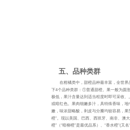
五、
品种类群
在
柑橘
类中，甜橙品种最丰富，全世界
4
下
个品种类群：①普通甜橙。果一般为圆
极低，果汁含量达到适当程度时即可采收、
或暗红色。果肉细嫩多汁，具特殊香味，地
嫩，味浓甜略酸，剥皮与分瓣均较容易，果
橙”。现以
美国
、
巴西
、
西班牙
、
南非
、
澳大
橙”（“暗柳橙”是最优品系）、“香水橙”
(
又名