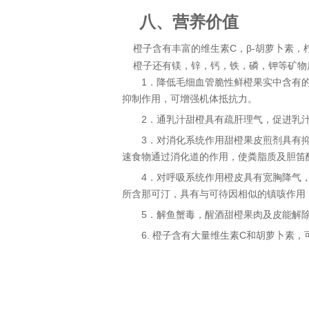
八、
营养价值
橙子含有丰富的
维生素
C
，β
-
胡萝卜素，
橙子还有镁，锌，钙，铁，磷，钾等矿物
1
．降低毛细血管脆性鲜橙果实中含有
抑制作用，可增强机体抵抗力。
2
乳
．通乳汁甜橙具有疏肝理气，促进
3
．对消化系统作用甜橙果皮煎剂具有
速食物通过消化道的作用，使粪脂质及胆笛
4
．对呼吸系统作用橙皮具有宽胸降气
所含那可汀，具有与可待因相似的镇咳作用
5
．解鱼蟹毒，醒酒甜橙果肉及皮能解
6.
维生素
C
和
胡萝卜素
，
橙子含有大量