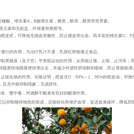
维生素
A
，
B
柠檬酸，
族维生素，烯类，醇类，醛类等营养素。
质元素和
无机盐
，
纤维素
和果胶等。
维生素
C
、
P
的橙皮甙，可降低毛细血管脆性，防止微血管出血。而丰富的
汁
通行的作用，为治疗乳汁不通，乳房红肿胀痛之食品。
抑制胃肠道（及子宫）平滑肌运动的作用，从而能止痛、止呕、止泻等；
醇能更快地随粪便排泄出去，并减少外源性胆笛醇的吸收，防止胃肠胀满
O
93%
1
95%
，止咳化痰的作用。实验证明，橙皮含
．
～
．
的橙皮油，对慢
，且无中枢抑制现象，无成癌性。
鱼
、
蟹
中毒，对酒醉不醒者有良好的醒酒作用。
除
可以
抑制
致癌物质的形成，还能软化和保护
血管
，促进
血液循环
，降低
胆