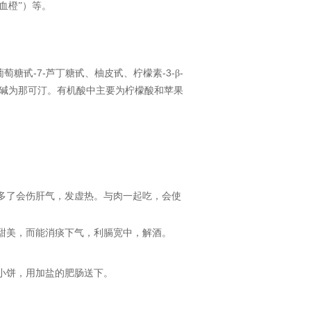
血橙”）等。
-7-
-3-
-
葡萄糖甙
芦丁糖甙、柚皮甙、柠檬素
β
碱为那可汀。有机酸中主要为柠檬酸和苹果
多了会伤肝气，发虚热。与肉一起吃，会使
甜美，而能消痰下气，利膈宽中，解酒。
小饼，用加盐的肥肠送下。