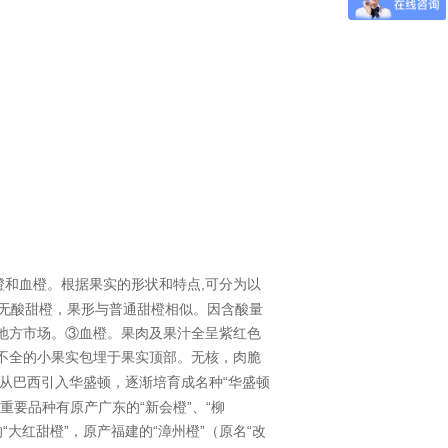
橙
和
血橙
。根据果实的形状和特点
,
可分为以
无酸甜橙，果形与普通甜橙相似。因含酸量
地方市场。③血橙。果肉及果汁全呈紫红色
不全的小果实包埋于果实顶部。无核，肉脆
华盛顿
，逐渐培育成名种“华盛顿
从巴西引入
要品种有原产广东的“新会橙”、“柳
的“大红甜橙”，原产福建的“
漳州
橙”（原名“改