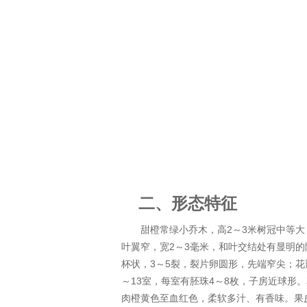
二、
形态特征
甜橙
常绿小乔木，高
2
3
～
米树冠中等大
2
3
叶翼窄，宽
～
毫米，和叶交结处有显明的
3
5
杯状，
～
裂，裂片卵圆形，先端窄尖；花
13
4
8
～
室，每室有胚珠
～
枚，子房近球形。
肉橙黄色至血红色，柔软多汁、有香味。果