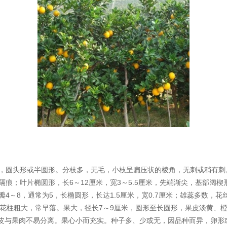
，圆头形或半圆形。分枝多，无毛，小枝呈扁压状的棱角，无刺或稍有刺
6
12
3
5.5
隔痕；叶片椭圆形，长
～
厘米，宽
～
厘米，先端渐尖，基部阔楔
4
8
5
1.5
0.7
瓣
～
，通常为
，长椭圆形，长达
厘米，宽
厘米；雄蕊多数，花
7
9
花柱粗大，常早落。果大，径长
～
厘米，圆形至长圆形，果皮淡黄、
皮与果肉不易分离。果心小而充实。种子多、少或无，因品种而异，卵形