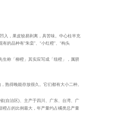
凹入，
果皮
较易剥离，具苦味。中心柱半充
现有的品种有“
朱栾
”、“小红橙”、“枸头
先生称「柳橙」其实应写成「纽橙」，属脐
的，熟得晚能存放很久。它们都有大小二种。
(
自治区
)
四川
、
广东
、
台湾
、
广
省
、主产于
甜橙占的比例最大，年产量约占橘类总产量