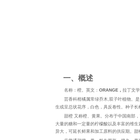
一、
概述
名称：
橙
。英文：
ORANGE
，
拉丁文学
芸香
科
柑橘
属
常绿乔木
,
双子叶植物。是
生或呈总状花序，
白色
，具反卷性。种子长
甜橙
又称橙、
黄果
。分布于中国南部，
大量的糖和一定量的
柠檬酸
以及丰富的
维生
异大，可延长鲜果和加工原料的供应期。甜