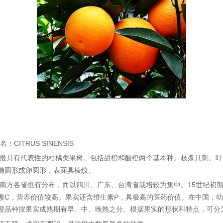
名：
CITRUS SINENSIS
柑橘类果树
。包括
甜橙
和酸橙两个基本种。枝条具刺。叶
最具有代表性的
椭圆形或卵圆形，表面具棱纹。
南方各省也有分布，而以
四川
、
广东
、
台湾
省栽培较为集中。
15
世纪初
素
C
，营养价值较高。果实还含
维生素
P
，具极高的医药价值。在中国，幼
橙品种按果实成熟期有早、中、晚熟之分。根据果实的形状和特点，可分