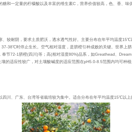
C
的糖和一定量的柠檬酸以及丰富的维生素
，营养价值较高，色、香、味
寒、较耐阴，要求土质肥沃，透水透气性好。主要分布在年平均温度
15
℃
37-38
，
℃时停止生长。空气相对湿度，是脐橙引种成败的关键。世界上脐
，奉节
72-1
(
)
(
80%)
Greathead
Dream
脐橙
四川
等；高
相对湿度
品系，如
、
pH5.0-8.5
土壤的适应性较广，对土壤酸碱度的适应范围在
范围内均可种植
以
四川
、
广东
、
台湾
等省栽培较为集中。适合分布在年平均温度
15
℃以上