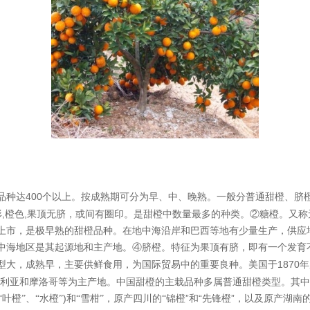
品种达
400
甜橙
、
脐
个以上。按成熟期可分为早、中、晚熟。一般分普通
,
,
形
橙色
果顶无脐，或间有圈印。是甜橙中数量最多的种类。②糖橙。又称
上市，是极早熟的甜橙品种。在地中海沿岸和巴西等地有少量生产，供应
中海地区是其起源地和主产地。④脐橙。特征为果顶有脐，即有一个发育
1870
型大，成熟早，主要供鲜食用，为国际贸易中的重要良种。美国于
年
利亚
和
摩洛哥
等为主产地。中国甜橙的主栽品种多属普通甜橙类型。其中重
)
锦橙
”和“先锋橙”，以及原产湖南
“叶橙”、“水橙”
和“雪柑”，原产四川的“