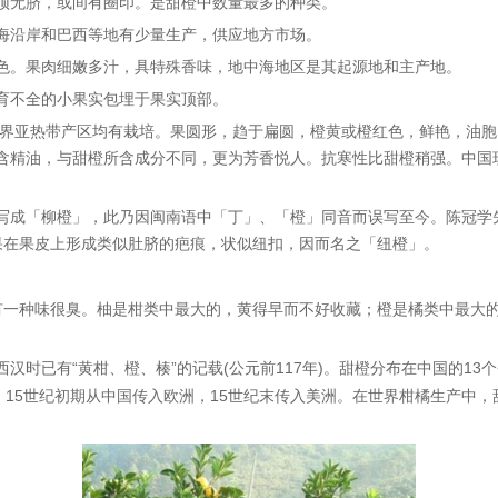
顶无脐，或间有圈印。是甜橙中数量最多的种类。
海
沿岸和
巴西
等地有少量生产，供应地方市场。
色。果肉细嫩多汁，具特殊香味，地中海地区是其起源地和主产地。
育不全的小果实包埋于果实顶部。
界
亚热带产区均有栽培。果圆形，趋于扁圆，橙黄或橙红色，鲜艳，油胞
含
精油
，与甜橙所含成分不同，更为芳香悦人。抗寒性比甜橙稍强。中国
写成「
柳橙
」，此乃因闽南语中「丁」、「橙」同音而误写至今。
陈冠学
果在果皮上形成类似肚脐的疤痕，状似纽扣，因而名之「纽橙」。
也有一种味很臭。柚是柑类中最大的，黄得早而不好收藏；橙是橘类中最大
西汉时已有“黄柑、橙、楱”的记载
(
117
)
13
公元前
年
。甜橙分布在中国的
个
15
欧洲
，
15
美洲
。在世界柑橘生产中，
。
世纪初期从中国传入
世纪末传入