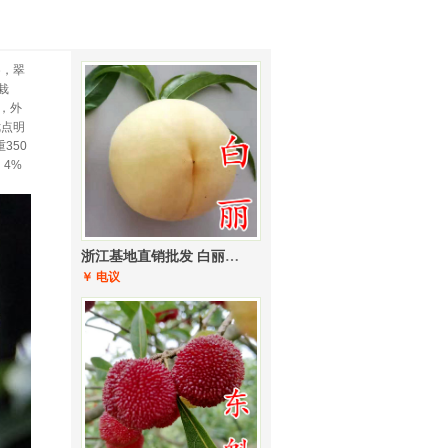
察，翠
栽
，外
优点明
350
4%
浙江基地直销批发 白丽桃桃苗 奉化水蜜桃桃苗 水蜜桃苗
￥ 电议