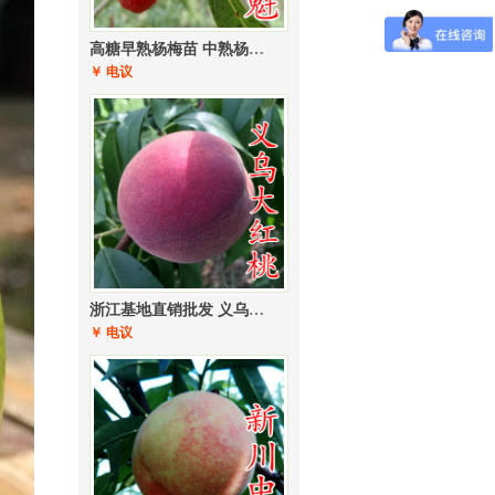
高糖早熟杨梅苗 中熟杨梅苗 黑炭杨梅果树苗木 东魁杨梅苗木批发
￥ 电议
浙江基地直销批发 义乌大红桃桃苗 硬质红肉桃苗
￥ 电议