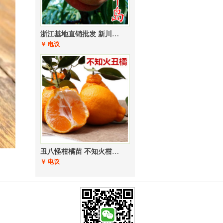
浙江基地直销批发 新川中岛桃苗
￥ 电议
丑八怪柑橘苗 不知火柑橘苗耙耙柑 春见苗 桔子苗
￥ 电议