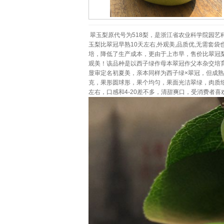
翠玉梨原代号为518梨，是浙江省农业科学院园
玉梨比翠冠早熟10天左右,外观美,品质优,无需套
培，降低了生产成本，更由于上市早，售价比翠冠
观美！该品种是以西子绿作母本翠冠作父本杂交培
显审定名初夏美，亲本同样为西子绿×翠冠，但成熟期
克，果形圆球形，果个均匀，果面光洁翠绿，肉质细脆
左右，口感和4-20差不多，清甜爽口，受消费者喜