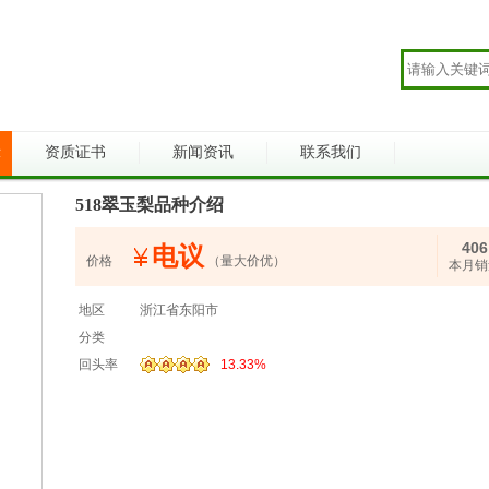
示
资质证书
新闻资讯
联系我们
518翠玉梨品种介绍
406
电议
价格
（量大价优）
本月销
地区
浙江省东阳市
分类
回头率
13.33%