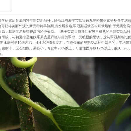
艺科学研究所育成的特早熟梨新品种，经浙江省海宁市盐官镇九里桥果树试验场多年观
袋也可获得美丽外观的新品种特早熟梨,有发展前途,翠冠梨适栽区均可栽培!由于无需套袋
梨高，栽培者易获得较高的经济效益。 翠玉梨是目前浙江省较早成熟的早熟梨新品种
育而成，与初夏绿是姐妹系果皮呈鲜艳夺目的翠绿，无明显的果锈，这与翠冠梨相比
比翠冠早10天左右，比4-20早5天左右，在也公布的早熟梨品种中是早的，平均果重
多汁，无石细胞，果心小，可食率90%以上，可溶性固形物12%以上，酸0。2-0。
欢。